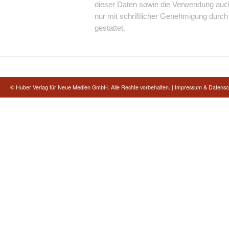
dieser Daten sowie die Verwendung auc
nur mit schriftlicher Genehmigung dur
gestattet.
©
Huber Verlag für Neue Medien GmbH. Alle Rechte vorbehalten.
|
Impressum & Datensc