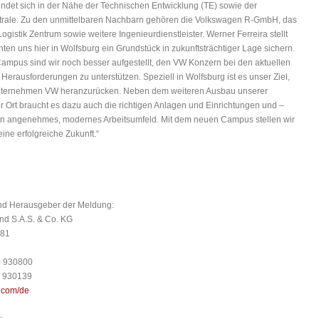
ndet sich in der Nähe der Technischen Entwicklung (TE) sowie der
rale. Zu den unmittelbaren Nachbarn gehören die Volkswagen R-GmbH, das
gistik Zentrum sowie weitere Ingenieurdienstleister. Werner Ferreira stellt
nten uns hier in Wolfsburg ein Grundstück in zukunftsträchtiger Lage sichern.
ampus sind wir noch besser aufgestellt, den VW Konzern bei den aktuellen
Herausforderungen zu unterstützen. Speziell in Wolfsburg ist es unser Ziel,
nternehmen VW heranzurücken. Neben dem weiteren Ausbau unserer
 Ort braucht es dazu auch die richtigen Anlagen und Einrichtungen und –
ein angenehmes, modernes Arbeitsumfeld. Mit dem neuen Campus stellen wir
ine erfolgreiche Zukunft.“
nd Herausgeber der Meldung:
nd S.A.S. & Co. KG
 81
9) 930800
) 930139
n.com/de
: