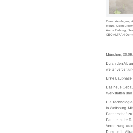
Grundsteinlegung Al
Mohrs, Oberbürgerm
André Bühring, Ges
CEO ALTRAN German
München, 30.09.
Durch den Altra
weiter vertieft
Erste Bauphase 
Das neue Gebäud
Werkstätten und
Die Technologie-
in Wolfsburg. M
Partnerschaft z
Partner in der R
Vernetzung, auto
Damit treibt Alt