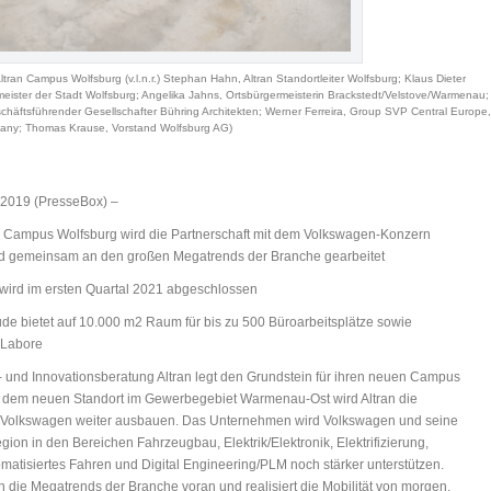
tran Campus Wolfsburg (v.l.n.r.) Stephan Hahn, Altran Standortleiter Wolfsburg; Klaus Dieter
eister der Stadt Wolfsburg; Angelika Jahns, Ortsbürgermeisterin Brackstedt/Velstove/Warmenau;
chäftsführender Gesellschafter Bühring Architekten; Werner Ferreira, Group SVP Central Europe,
y; Thomas Krause, Vorstand Wolfsburg AG)
2019 (PresseBox) –
n Campus Wolfsburg wird die Partnerschaft mit dem Volkswagen-Konzern
 und gemeinsam an den großen Megatrends der Branche gearbeitet
wird im ersten Quartal 2021 abgeschlossen
e bietet auf 10.000 m2 Raum für bis zu 500 Büroarbeitsplätze sowie
 Labore
 und Innovationsberatung Altran legt den Grundstein für ihren neuen Campus
it dem neuen Standort im Gewerbegebiet Warmenau-Ost wird Altran die
u Volkswagen weiter ausbauen. Das Unternehmen wird Volkswagen und seine
egion in den Bereichen Fahrzeugbau, Elektrik/Elektronik, Elektrifizierung,
matisiertes Fahren und Digital Engineering/PLM noch stärker unterstützen.
ran die Megatrends der Branche voran und realisiert die Mobilität von morgen.