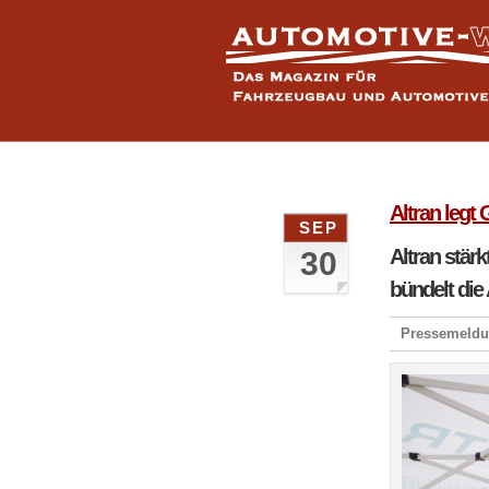
Altran legt
SEP
Altran stär
30
bündelt die
Pressemeldun