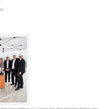
134
Altran Campus Wolfsburg (v.l.n.r.) Stephan Hahn, Altran Standortleiter Wolfsburg; Klaus