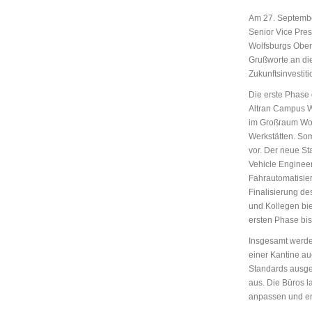
Am 27. Septembe
Senior Vice Pres
Wolfsburgs Oberb
Grußworte an die
Zukunftsinvestit
Die erste Phase 
Altran Campus Wo
im Großraum Wol
Werkstätten. Som
vor. Der neue St
Vehicle Engineeri
Fahrautomatisie
Finalisierung de
und Kollegen biet
ersten Phase bis 
Insgesamt werde
einer Kantine a
Standards ausges
aus. Die Büros l
anpassen und er