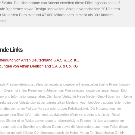
er Sektor. Die Übernahme von Aricent erweitert diese Führungsposition auf
itale Xperience sowie Design-Innovation. Altran erwirtschaftete 2018 einen
 Milliarden Euro mit rund 47.000 Mitarbeitern in mehr als 30 Ländern.
m/de
nde Links
meldung von Altran Deutschland S.A.S. & Co. KG
dungen von Altran Deutschland S.A.S. & Co. KG
nde Pressemitteilung ist allein der jeweils angegebene Herausgeber (siehe Firmenkontakt
ch. Dieser ist in der Regel auch Urheber des Pressetextes, sowie der angehängten Bild-,
ien- und Informationsmaterialien. Die Huber Verlag für Neue Medien GmbH übernimmt keine
rrektheit oder Vollständigkeit der dargestellten Meldung. Auch bei Übertragungsfehlern oder
haftet sie nur im Fall von Vorsatz oder grober Fahrlässigkeit. Die Nutzung von hier
mationen zur Eigeninformation und redaktionellen Weiterverarbeitung ist in der Regel
klären Sie vor einer Weiterverwendung urheberrechtliche Fragen mit dem angegebenen
 systematische Speicherung dieser Daten sowie die Verwendung auch von Teilen dieses
nd nur mit schriftlicher Genehmigung durch die Huber Verlag für Neue Medien GmbH