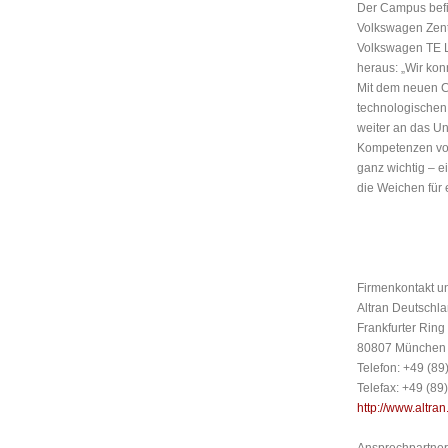
Der Campus befi
Volkswagen Zent
Volkswagen TE Lo
heraus: „Wir kon
Mit dem neuen C
technologischen 
weiter an das U
Kompetenzen vor
ganz wichtig – 
die Weichen für e
Firmenkontakt u
Altran Deutschla
Frankfurter Ring
80807 München
Telefon: +49 (8
Telefax: +49 (89
http://www.altra
Ansprechpartner