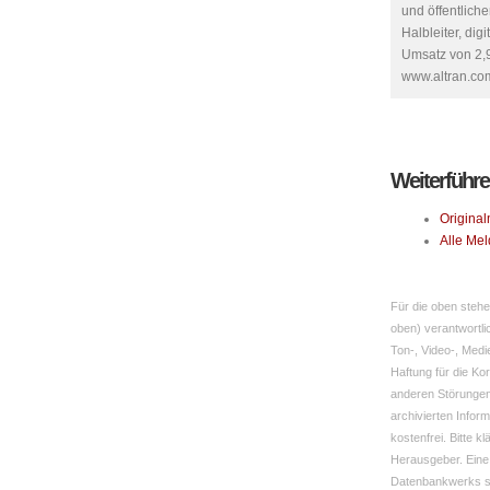
und öffentlich
Halbleiter, dig
Umsatz von 2,9
www.altran.co
Weiterführe
Original
Alle Mel
Für die oben stehe
oben) verantwortli
Ton-, Video-, Med
Haftung für die Ko
anderen Störungen 
archivierten Infor
kostenfrei. Bitte 
Herausgeber. Eine
Datenbankwerks si