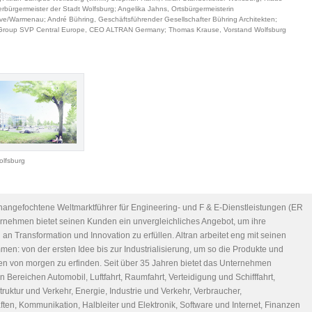
rbürgermeister der Stadt Wolfsburg; Angelika Jahns, Ortsbürgermeisterin
ove/Warmenau; André Bühring, Geschäftsführender Gesellschafter Bühring Architekten;
, Group SVP Central Europe, CEO ALTRAN Germany; Thomas Krause, Vorstand Wolfsburg
olfsburg
 unangefochtene Weltmarktführer für Engineering- und F & E-Dienstleistungen (ER
rnehmen bietet seinen Kunden ein unvergleichliches Angebot, um ihre
an Transformation und Innovation zu erfüllen. Altran arbeitet eng mit seinen
n: von der ersten Idee bis zur Industrialisierung, um so die Produkte und
en von morgen zu erfinden. Seit über 35 Jahren bietet das Unternehmen
n Bereichen Automobil, Luftfahrt, Raumfahrt, Verteidigung und Schifffahrt,
truktur und Verkehr, Energie, Industrie und Verkehr, Verbraucher,
ten, Kommunikation, Halbleiter und Elektronik, Software und Internet, Finanzen