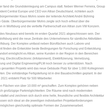
r fand die Grundsteinlegung am Campus statt. Neben Werner Ferreira, Group
ident Central Europe und CEO von Altran Deutschland, richteten auch
ürgermeister Klaus Mohrs sowie der leitende Architekt André Bühring
 Gäste. Oberbürgermeister Mohrs zeigte sich hoch erfreut über die
ion in Wolfsburg und die vertiefte Partnerschaft von Altran zum VW Konzern.
des Neubaus wird bereits im ersten Quartal 2021 abgeschlossen sein. Der
lfsburg wird die neue Zentrale des Unternehmens für sämtliche Aktivitäten
fsburg. Der Komplex umfasst neben Büroflächen auch Labore und
it finden die Entwickler beste Bedingungen für Forschung und Entwicklung
andort ermöglicht es Altran, seine Kunden in der Region in den Bereichen
ng, Electrics/Electronic (Infotainment), Elektrifizierung, Vernetzung,
rung und Digital Engineering/PLM noch besser zu unterstützen. Nach
s gesamten Projekts wird das neue Gebäude Platz für über 1.000 Kolleginnen
en. Die vollständige Fertigstellung ist in drei Bauabschnitten geplant. In der
2021 entsteht Platz für 500 Mitarbeiter.
n Flächen von über 10.000 m² geschaffen. Zum Komplex gehören neben
uch großzügige Parkmöglichkeiten. Die Räume sind nach modernsten
tattet und zeichnen sich durch eine helle, freundliche und flexible Architektur
assen sich ideal an die jeweiligen individuellen Projektanforderungen
möglichen gleichzeitig optimale Formen der Zusammenarbeit.