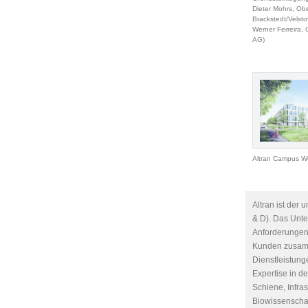
Dieter Mohrs, Obe
Brackstedt/Velst
Werner Ferreira
AG)
Altran Campus W
Altran ist der
& D). Das Unte
Anforderungen 
Kunden zusamme
Dienstleistung
Expertise in de
Schiene, Infras
Biowissenschaf