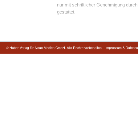
nur mit schriftlicher Genehmigung dur
gestattet.
©
Huber Verlag für Neue Medien GmbH. Alle Rechte vorbehalten.
|
Impressum & Datensc